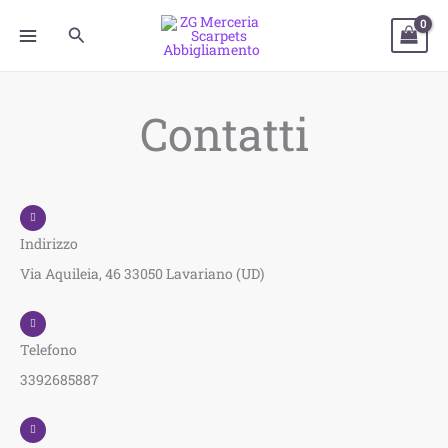
Vai
Cerca
al
contenuto
Contatti
Indirizzo
Via Aquileia, 46 33050 Lavariano (UD)
Telefono
3392685887