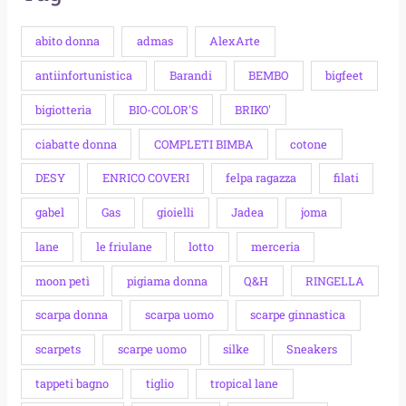
abito donna
admas
AlexArte
antiinfortunistica
Barandi
BEMBO
bigfeet
bigiotteria
BIO-COLOR'S
BRIKO'
ciabatte donna
COMPLETI BIMBA
cotone
DESY
ENRICO COVERI
felpa ragazza
filati
gabel
Gas
gioielli
Jadea
joma
lane
le friulane
lotto
merceria
moon petì
pigiama donna
Q&H
RINGELLA
scarpa donna
scarpa uomo
scarpe ginnastica
scarpets
scarpe uomo
silke
Sneakers
tappeti bagno
tiglio
tropical lane