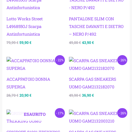
originale
attuale
originale
attuale
era:
è:
era:
è:
79,99 €.
59,90 €.
49,00 €.
43,90 €.
Lotto Works Street
PANTALONE SLIM CON
L496855OJ Scarpa
TASCHE DAVANTI E DIETRO
Antinfortunistica
– NERO P/492
79,99
€
59,90
€
49,00
€
43,90
€
Il
Il
Il
Il
- 22%
- 26%
prezzo
prezzo
prezzo
prezzo
originale
attuale
originale
attuale
era:
è:
era:
è:
26,70 €.
20,90 €.
49,90 €.
36,90 €.
ACCAPPATOIO DONNA
SCARPA GAS SNEAKERS
SUPERGA
UOMO GAM2132182070
26,70
€
20,90
€
49,90
€
36,90
€
Il
Il
Il
Il
- 17%
- 26%
ESAURITO
prezzo
prezzo
prezzo
prezzo
originale
attuale
originale
attuale
era:
è:
era:
è:
59,90 €.
49,90 €.
49,90 €.
36,90 €.