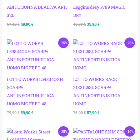
era:
è:
era:
è:
67,40 €.
49,90 €.
40,00 €.
35,90 €.
ABITO DONNA DEADIVA ART.
Leggins desy P/89 MAGIC
326
DRY
67,40
€
49,90
€
40,00
€
35,90
€
Il
Il
Il
Il
- 25%
- 23%
prezzo
prezzo
prezzo
prezzo
originale
attuale
originale
attuale
era:
è:
era:
è:
79,99 €.
59,90 €.
75,00 €.
57,90 €.
LOTTO WORKS L59834OXH
LOTTO WORKS RACE
SCARPA
2133125SL SCARPA
ANTINFORTUNISTICA
ANTINFORTUNISTICA
UOMO BIG FEET 48
UOMO
79,99
€
59,90
€
75,00
€
57,90
€
Il
Il
Il
Il
- 25%
- 10%
prezzo
prezzo
prezzo
prezzo