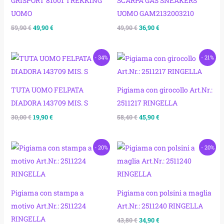
GRISPORT 81001 TREKKING
SCARPA GAS SNEAKERS
UOMO
UOMO GAM2132003210
59,90
€
49,90
€
49,90
€
36,90
€
Il
Il
Il
Il
- 34%
- 21%
prezzo
prezzo
prezzo
prezzo
originale
attuale
originale
attuale
era:
è:
era:
è:
30,00 €.
19,90 €.
58,40 €.
45,90 €.
TUTA UOMO FELPATA
Pigiama con girocollo Art.Nr.:
DIADORA 143709 MIS. S
2511217 RINGELLA
30,00
€
19,90
€
58,40
€
45,90
€
Il
Il
Il
Il
- 20%
- 20%
prezzo
prezzo
prezzo
prezzo
originale
attuale
originale
attuale
era:
è:
era:
è:
43,80 €.
34,90 €.
43,80 €.
34,90 €.
Pigiama con stampa a
Pigiama con polsini a maglia
motivo Art.Nr.: 2511224
Art.Nr.: 2511240 RINGELLA
RINGELLA
43,80
€
34,90
€