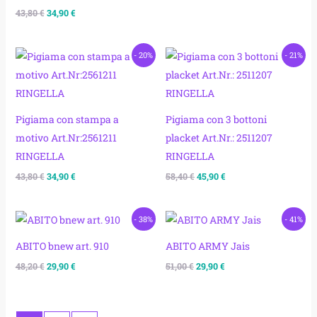
43,80
€
34,90
€
Il
Il
Il
Il
- 20%
- 21%
prezzo
prezzo
prezzo
prezzo
originale
attuale
originale
attuale
era:
è:
era:
è:
43,80 €.
34,90 €.
58,40 €.
45,90 €.
Pigiama con stampa a
Pigiama con 3 bottoni
motivo Art.Nr:2561211
placket Art.Nr.: 2511207
RINGELLA
RINGELLA
43,80
€
34,90
€
58,40
€
45,90
€
Il
Il
Il
Il
- 38%
- 41%
prezzo
prezzo
prezzo
prezzo
originale
attuale
originale
attuale
ABITO bnew art. 910
ABITO ARMY Jais
era:
è:
era:
è:
48,20 €.
29,90 €.
51,00 €.
29,90 €.
48,20
€
29,90
€
51,00
€
29,90
€