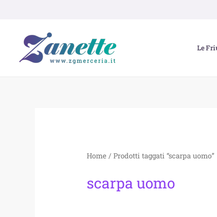
Vai
al
contenuto
Le Fri
Home
/ Prodotti taggati “scarpa uomo”
scarpa uomo