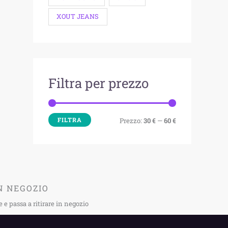
XOUT JEANS
Filtra per prezzo
FILTRA
Prezzo:
30 €
—
60 €
N NEGOZIO
e passa a ritirare in negozio