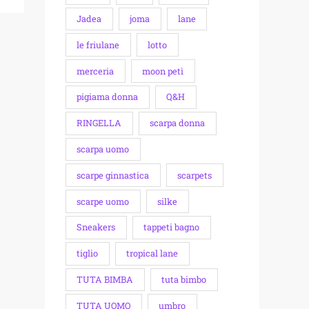
Jadea
joma
lane
le friulane
lotto
merceria
moon petì
pigiama donna
Q&H
RINGELLA
scarpa donna
scarpa uomo
scarpe ginnastica
scarpets
scarpe uomo
silke
Sneakers
tappeti bagno
tiglio
tropical lane
TUTA BIMBA
tuta bimbo
TUTA UOMO
umbro