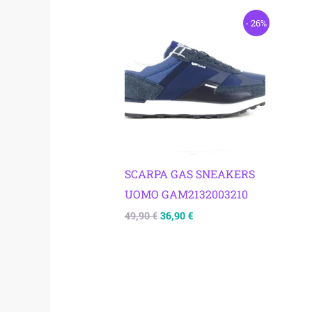
Il
Il
- 26%
prezzo
prezzo
originale
attuale
era:
è:
49,90 €.
36,90 €.
SCARPA GAS SNEAKERS
UOMO GAM2132003210
49,90
€
36,90
€