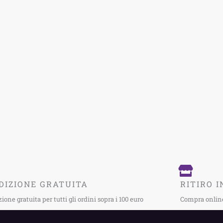
DIZIONE GRATUITA
RITIRO I
ione gratuita per tutti gli ordini sopra i 100 euro
Compra online 