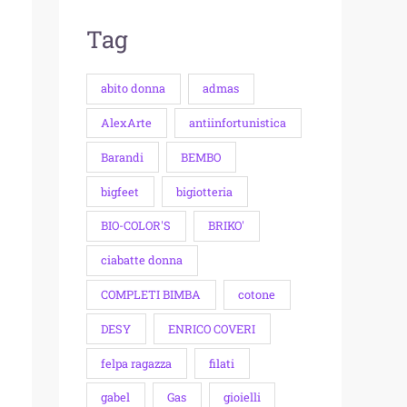
Tag
abito donna
admas
AlexArte
antiinfortunistica
Barandi
BEMBO
bigfeet
bigiotteria
BIO-COLOR'S
BRIKO'
ciabatte donna
COMPLETI BIMBA
cotone
DESY
ENRICO COVERI
felpa ragazza
filati
gabel
Gas
gioielli