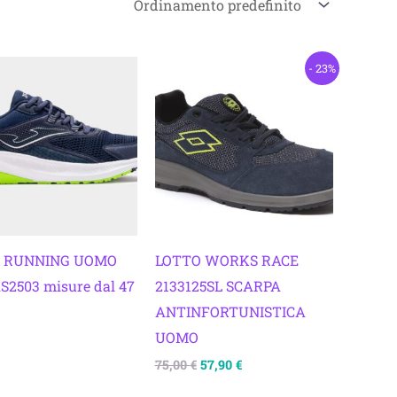
Il
Il
- 23%
prezzo
prezzo
originale
attuale
era:
è:
75,00 €.
57,90 €.
 RUNNING UOMO
LOTTO WORKS RACE
S2503 misure dal 47
2133125SL SCARPA
ANTINFORTUNISTICA
UOMO
75,00
€
57,90
€