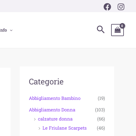
P
P
r
r
e
e
Cerca
Info
z
z
z
z
o
o
M
M
i
a
Categorie
n
x
Abbigliamento Bambino
(19)
Abbigliamento Donna
(103)
calzature donna
(66)
Le Friulane Scarpets
(46)