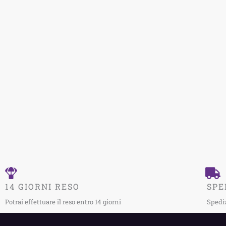
14 GIORNI RESO
SPE
Potrai effettuare il reso entro 14 giorni
Spediz