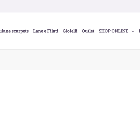
ulane scarpets
Lane e Filati
Gioielli
Outlet
SHOP ONLINE